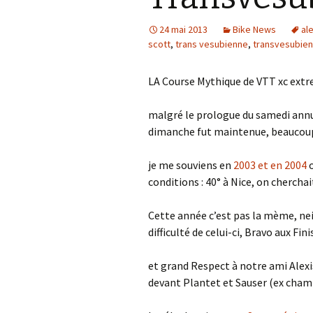
L’atelier Cycles
24 mai 2013
Bike News
al
scott
,
trans vesubienne
,
transvesubie
LA Course Mythique de VTT xc extre
malgré le prologue du samedi annul
dimanche fut maintenue, beaucou
je me souviens en
2003 et en 2004
o
conditions : 40° à Nice, on cherch
Cette année c’est pas la mème, ne
difficulté de celui-ci, Bravo aux Fini
et grand Respect à notre ami Alexi
devant Plantet et Sauser (ex cha