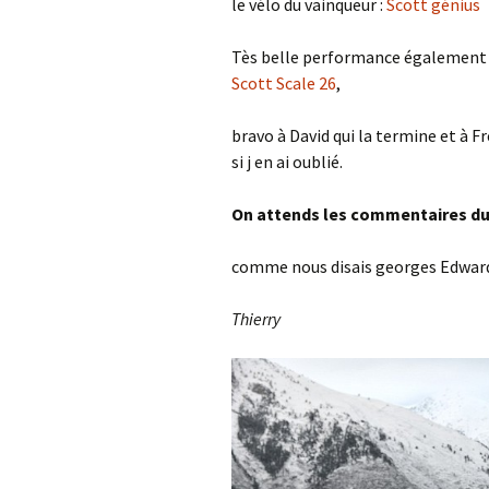
le vélo du vainqueur :
Scott génius
Tès belle performance également d
Scott Scale 26
,
bravo à David qui la termine et à 
si j en ai oublié.
On attends les commentaires du t
comme nous disais georges Edward
Thierry