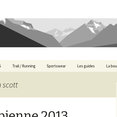
S
Trail / Running
Sportswear
Les guides
La bou
ualités
Actualités Trail
Guides des Tailles
 scott
des Ski
Guides Trail
Guides Ski
ts Ski
Tests Trail
Guides Trail
bienne 2013
Guides Bike