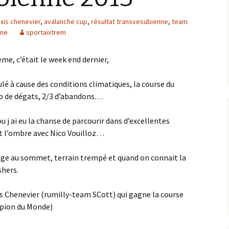
exis chenevier
,
avalanche cup
,
résultat transvesubienne
,
team
nne
sportaixtrem
me, c’était le week end dernier,
é à cause des conditions climatiques, la course du
p de dégats, 2/3 d’abandons…
u j ai eu la chanse de parcourir dans d’excellentes
ait l’ombre avec Nico Vouilloz…
ige au sommet, terrain trempé et quand on connait la
shers.
s Chenevier (rumilly-team SCott) qui gagne la course
mpion du Monde)