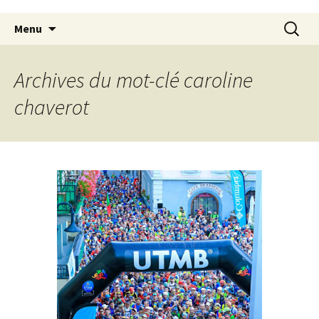
Aller
Recherc
Menu
au
contenu
principal
Archives du mot-clé caroline
chaverot