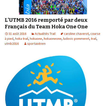
L’UTMB 2016 remporté par deux
Français du Team Hoka One One
31 août 2016
Actualités Trail
caroline chaverot
,
course
à pied
,
hoka trail
,
hokaone
,
hokaoneone
,
ludovic pommeret
,
trail
,
utmb2016
sportaixtrem