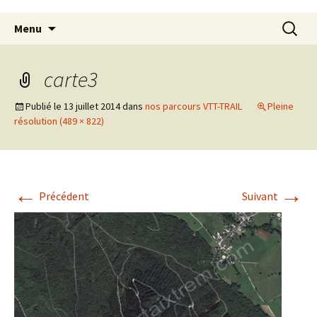
Aller
Recherc
Menu
au
contenu
principal
carte3
Publié le
13 juillet 2014
dans
nos parcours VTT-TRAIL
Pleine
résolution (489 × 822)
←
→
Précédent
Suivant