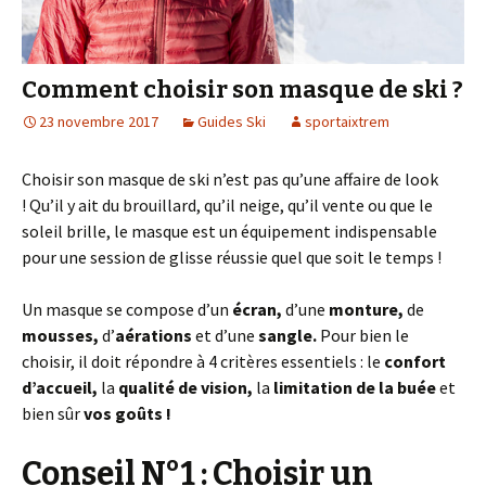
Comment choisir son masque de ski ?
23 novembre 2017
Guides Ski
sportaixtrem
Choisir son masque de ski n’est pas qu’une affaire de look
! Qu’il y ait du brouillard, qu’il neige, qu’il vente ou que le
soleil brille, le masque est un équipement indispensable
pour une session de glisse réussie quel que soit le temps !
Un masque se compose d’un
écran,
d’une
monture,
de
mousses,
d’
aérations
et d’une
sangle.
Pour bien le
choisir, il doit répondre à 4 critères essentiels : le
confort
d’accueil,
la
qualité de vision,
la
limitation de la buée
et
bien sûr
vos goûts !
Conseil N°1 : Choisir un