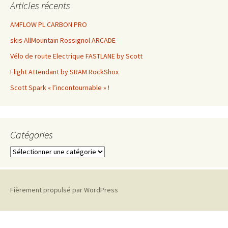
Articles récents
AMFLOW PL CARBON PRO
skis AllMountain Rossignol ARCADE
Vélo de route Electrique FASTLANE by Scott
Flight Attendant by SRAM RockShox
Scott Spark « l’incontournable » !
Catégories
C
a
t
é
Fièrement propulsé par WordPress
g
o
r
i